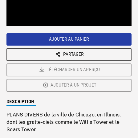
/
Loaded
:
Playback
0%
Rate
AJOUTER AU PANIER
PARTAGER
TÉLÉCHARGER UN APERÇU
AJOUTER À UN PROJET
DESCRIPTION
PLANS DIVERS de la ville de Chicago, en Illinois,
dont les gratte-ciels comme le Willis Tower et le
Sears Tower.