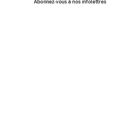
Abonnez-vous à nos infolettres
Événements ONF près de chez vous
Créer avec l’ONF
Organiser une projection publique
À propos de ce site
Centre d'aide
Contactez-nous
Espace Média
Emplois
ONF.ca
Production
Distribution
Éducation
Blogue ONF