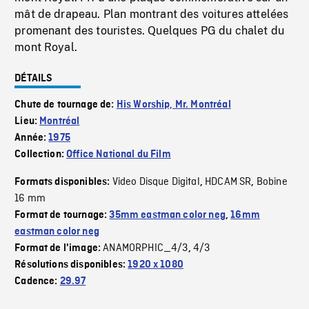
mât de drapeau. Plan montrant des voitures attelées
promenant des touristes. Quelques PG du chalet du
mont Royal.
DÉTAILS
Chute de tournage de:
His Worship, Mr. Montréal
Lieu:
Montréal
Année:
1975
Collection:
Office National du Film
Video Disque Digital
HDCAM SR
Bobine
Formats disponibles:
,
,
16 mm
Format de tournage:
35mm eastman color neg
,
16mm
eastman color neg
ANAMORPHIC_4/3
4/3
Format de l'image:
,
Résolutions disponibles:
1920 x 1080
Cadence:
29.97