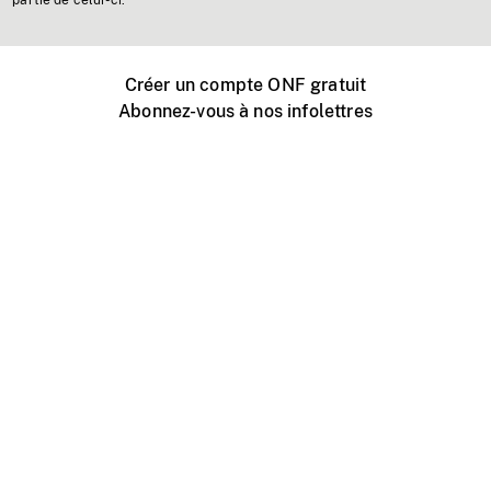
partie de celui-ci.
Créer un compte ONF gratuit
Abonnez-vous à nos infolettres
Événements ONF près de chez vous
Créer avec l’ONF
Organiser une projection publique
À propos de ce site
Centre d'aide
Contactez-nous
Espace Média
Emplois
ONF.ca
Production