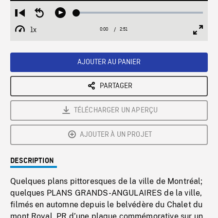
Loaded
:
Restart
Seek
Play
1.70%
from
backward
1x
0:00
Current
2:51
Duration
/
beginning
10
Playback
Full
Time
seconds
Rate
Scree
AJOUTER AU PANIER
PARTAGER
TÉLÉCHARGER UN APERÇU
AJOUTER À UN PROJET
DESCRIPTION
Quelques plans pittoresques de la ville de Montréal;
quelques PLANS GRANDS-ANGULAIRES de la ville,
filmés en automne depuis le belvédère du Chalet du
mont Royal. PR d’une plaque commémorative sur un