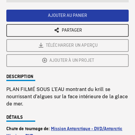
seconds
Rate
Scree
AJOUTER AU PANIER
PARTAGER
TÉLÉCHARGER UN APERÇU
AJOUTER À UN PROJET
DESCRIPTION
PLAN FILMÉ SOUS L’EAU montrant du krill se
nourrissant d’algues sur la face intérieure de la glace
de mer.
DÉTAILS
Chute de tournage de:
Mission Antarctique - DVD/Antarctic