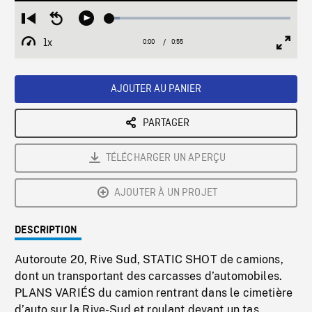
Loaded
:
Restart
Seek
Play
5.73%
from
backward
1x
0:00
Current
0:55
Duration
/
beginning
10
Playback
Full
Time
seconds
Rate
Scree
AJOUTER AU PANIER
PARTAGER
TÉLÉCHARGER UN APERÇU
AJOUTER À UN PROJET
DESCRIPTION
Autoroute 20, Rive Sud, STATIC SHOT de camions,
dont un transportant des carcasses d’automobiles.
PLANS VARIÉS du camion rentrant dans le cimetière
d’auto sur la Rive-Sud et roulant devant un tas