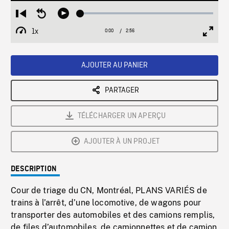
Loaded
:
Restart
Seek
Play
2.01%
from
backward
1x
0:00
Current
2:56
Duration
/
beginning
10
Playback
Full
Time
seconds
Rate
Scree
AJOUTER AU PANIER
PARTAGER
TÉLÉCHARGER UN APERÇU
AJOUTER À UN PROJET
DESCRIPTION
Cour de triage du CN, Montréal, PLANS VARIÉS de
trains à l’arrêt, d’une locomotive, de wagons pour
transporter des automobiles et des camions remplis,
de files d’automobiles, de camionnettes et de camion