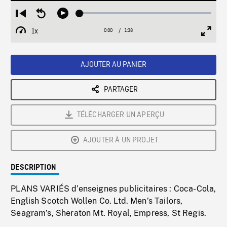
Loaded
:
Restart
Seek
Play
2.86%
from
backward
1x
0:00
Current
1:38
Duration
/
beginning
10
Playback
Full
Time
seconds
Rate
Scree
AJOUTER AU PANIER
PARTAGER
TÉLÉCHARGER UN APERÇU
AJOUTER À UN PROJET
DESCRIPTION
PLANS VARIÉS d’enseignes publicitaires : Coca-Cola,
English Scotch Wollen Co. Ltd. Men’s Tailors,
Seagram’s, Sheraton Mt. Royal, Empress, St Regis.