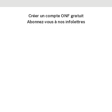
Créer un compte ONF gratuit
Abonnez-vous à nos infolettres
Événements ONF près de chez vous
Créer avec l’ONF
Organiser une projection publique
À propos de ce site
Centre d'aide
Contactez-nous
Espace Média
Emplois
ONF.ca
Production
Distribution