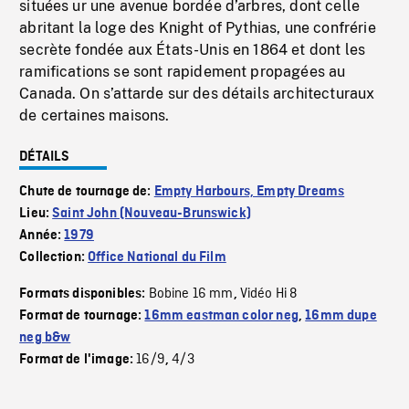
situées ur une avenue bordée d’arbres, dont celle
abritant la loge des Knight of Pythias, une confrérie
secrète fondée aux États-Unis en 1864 et dont les
ramifications se sont rapidement propagées au
Canada. On s’attarde sur des détails architecturaux
de certaines maisons.
DÉTAILS
Chute de tournage de:
Empty Harbours, Empty Dreams
Lieu:
Saint John (Nouveau-Brunswick)
Année:
1979
Collection:
Office National du Film
Bobine 16 mm
Vidéo Hi 8
Formats disponibles:
,
Format de tournage:
16mm eastman color neg
,
16mm dupe
neg b&w
16/9
4/3
Format de l'image:
,