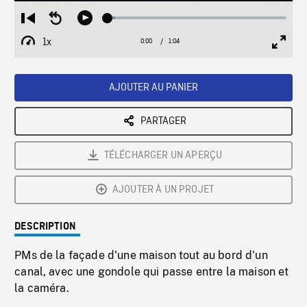
Loaded
:
Restart
Seek
Play
4.19%
from
backward
1x
0:00
Current
1:04
Duration
/
beginning
10
Playback
Full
Time
seconds
Rate
Scree
AJOUTER AU PANIER
PARTAGER
TÉLÉCHARGER UN APERÇU
AJOUTER À UN PROJET
DESCRIPTION
PMs de la façade d'une maison tout au bord d'un
canal, avec une gondole qui passe entre la maison et
la caméra.