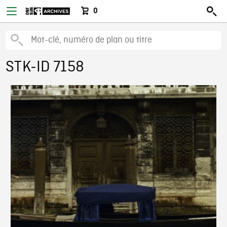
0
STK-ID 7158