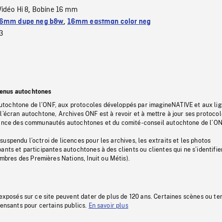
Vidéo Hi 8
Bobine 16 mm
,
6mm dupe neg b&w
,
16mm eastman color neg
3
tenus autochtones
tochtone de l’ONF, aux protocoles développés par imagineNATIVE et aux li
l’écran autochtone, Archives ONF est à revoir et à mettre à jour ses protoco
stance des communautés autochtones et du comité-conseil autochtone de l’ON
uspendu l’octroi de licences pour les archives, les extraits et les photos
ants et participantes autochtones à des clients ou clientes qui ne s’identifie
res des Premières Nations, Inuit ou Métis).
 exposés sur ce site peuvent dater de plus de 120 ans. Certaines scènes ou t
fensants pour certains publics.
En savoir plus