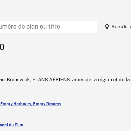
Aide à la 
90
au-Brunswick, PLANS AÉRIENS variés de la région et de la v
:
Empty Harbours, Empty Dreams
ional du Film