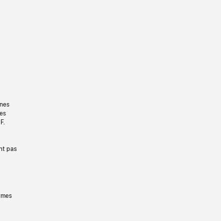
gnes
les
F.
nt pas
ermes