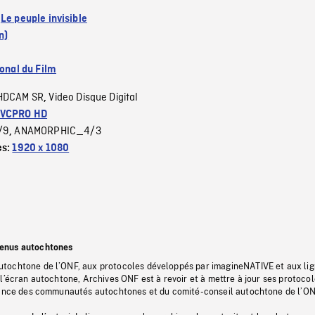
:
Le peuple invisible
n)
ional du Film
HDCAM SR
Video Disque Digital
,
VCPRO HD
/9
ANAMORPHIC_4/3
,
es:
1920 x 1080
tenus autochtones
tochtone de l’ONF, aux protocoles développés par imagineNATIVE et aux li
l’écran autochtone, Archives ONF est à revoir et à mettre à jour ses protoco
stance des communautés autochtones et du comité-conseil autochtone de l’ON