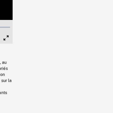
Full
Screen
, au
ariés
ion
 sur la
ants