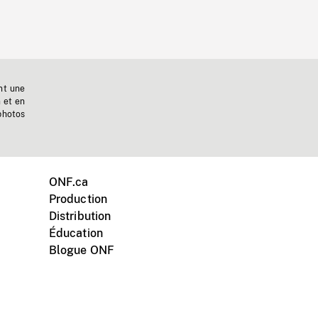
nt une
n et en
photos
ONF.ca
Production
Distribution
Éducation
Blogue ONF