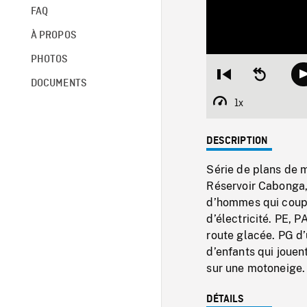
FAQ
À PROPOS
PHOTOS
Restart
Seek
DOCUMENTS
from
backward
beginning
10
1x
Playback
seconds
Rate
DESCRIPTION
Série de plans de 
Réservoir Cabonga, 
d’hommes qui coupe
d’électricité. PE, P
route glacée. PG d’
d’enfants qui joue
sur une motoneige. 
DÉTAILS