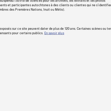
uspendu l’octroi de licences pour les archives, les extraits et les photos
ants et participantes autochtones à des clients ou clientes qui ne s’identifie
res des Premières Nations, Inuit ou Métis).
 exposés sur ce site peuvent dater de plus de 120 ans. Certaines scènes ou t
fensants pour certains publics.
En savoir plus