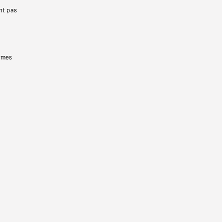
nt pas
ermes