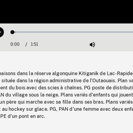
Loaded
:
Play
2.39%
0:00
Current
1:51
Duration
/
Mute
Time
maisons dans la réserve algonquine Kitiganik de Lac-Rapide
située dans la région administrative de l'Outaouais. Plan v
nt du bois avec des scies à chaînes. PG poste de distribut
AN du village sous la neige. Plans variés d’enfants qui jouent
un père qui marche avec sa fille dans ses bras. Plans variés
nt au hockey sur glace. PG, PAN d’une femme avec deux enf
PE d’un pont en arc.