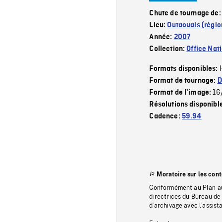
Chute de tournage de
Lieu:
Outaouais (régio
Année:
2007
Collection:
Office Nat
Formats disponibles:
Format de tournage:
D
16
Format de l'image:
Résolutions disponibl
Cadence:
59.94
Moratoire sur les con
Conformément au Plan au
directrices du Bureau de 
d’archivage avec l’assi