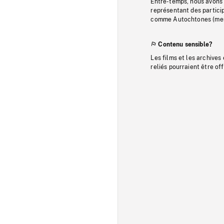
Entre-temps, nous avons s
représentant des particip
comme Autochtones (memb
Contenu sensible?
Les films et les archives
reliés pourraient être of