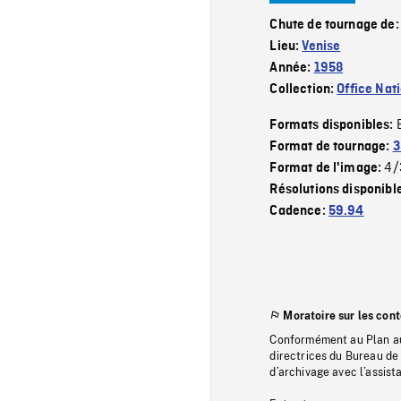
Chute de tournage de
Lieu:
Venise
Année:
1958
Collection:
Office Nat
Formats disponibles:
Format de tournage:
3
4/
Format de l'image:
Résolutions disponibl
Cadence:
59.94
Moratoire sur les con
Conformément au Plan au
directrices du Bureau de 
d’archivage avec l’assi