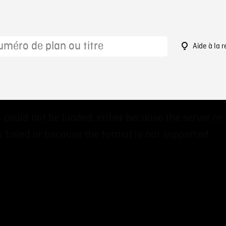
Aide à la 
 could not be loaded, either because the server or
 failed or because the format is not supported.