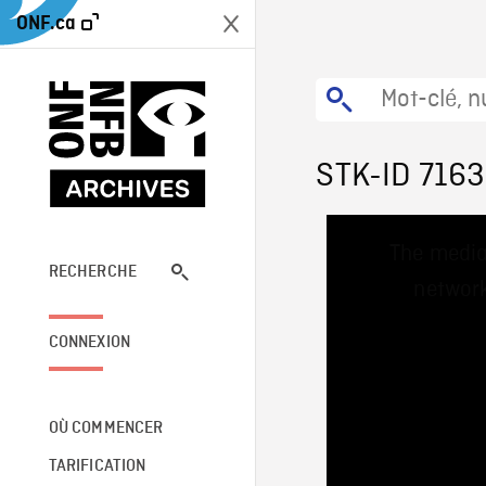
ONF.ca
STK-ID 7163
This
The media
is
a
RECHERCHE
network
modal
window.
CONNEXION
OÙ COMMENCER
TARIFICATION