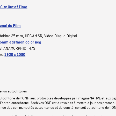
:
City Out of Time
ional du Film
Bobine 35 mm
HDCAM SR
Video Disque Digital
,
,
5mm eastman color neg
3
ANAMORPHIC_4/3
,
es:
1920 x 1080
tenus autochtones
tochtone de l’ONF, aux protocoles développés par imagineNATIVE et aux li
l’écran autochtone, Archives ONF est à revoir et à mettre à jour ses protoco
stance des communautés autochtones et du comité-conseil autochtone de l’ON