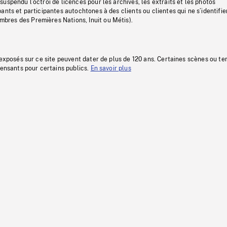
uspendu l’octroi de licences pour les archives, les extraits et les photos
ants et participantes autochtones à des clients ou clientes qui ne s’identifie
res des Premières Nations, Inuit ou Métis).
 exposés sur ce site peuvent dater de plus de 120 ans. Certaines scènes ou t
fensants pour certains publics.
En savoir plus