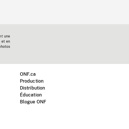
nt une
n et en
photos
ONF.ca
Production
Distribution
Éducation
Blogue ONF