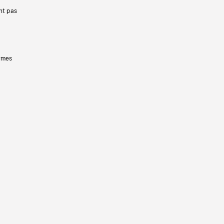
nt pas
ermes