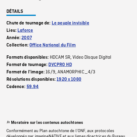
DÉTAILS
Chute de tournage de:
Le peuple invisible
Lieu:
Laforce
Année:
2007
Collection:
Office National du Film
HDCAM SR
Video Disque Digital
Formats disponibles:
,
Format de tournage:
DVCPRO HD
16/9
ANAMORPHIC_4/3
Format de l'image:
,
Résolutions disponibles:
1920 x 1080
Cadence:
59.94
Moratoire sur les contenus autochtones
Conformément au Plan autochtone de l’ONF, aux protocoles
développés par imagineNATIVE et aux lignes directrices du Bureau