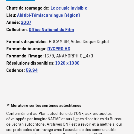
Chute de tournage de:
Le peuple invisible
Lieu:
Abitibi-Témiscamingue (région)
Année:
2007
Collection:
Office National du Film
HDCAM SR
Video Disque Digital
Formats disponibles:
,
Format de tournage:
DVCPRO HD
16/9
ANAMORPHIC_4/3
Format de l'image:
,
Résolutions disponibles:
1920 x 1080
Cadence:
59.94
Moratoire sur les contenus autochtones
Conformément au Plan autochtone de l’ONF, aux protocoles
développés par imagineNATIVE et aux lignes directrices du Bureau
de l’écran autochtone, Archives ONF est à revoir et à mettre à jour
ses protocoles d’archivage avec l’assistance des communautés