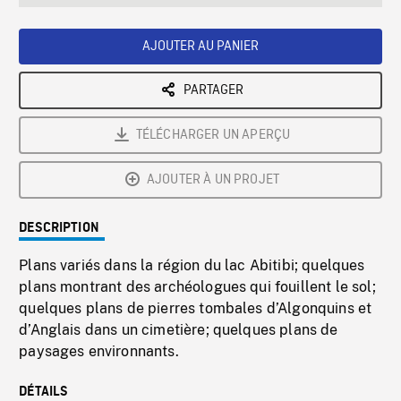
seconds
Rate
Scree
AJOUTER AU PANIER
PARTAGER
TÉLÉCHARGER UN APERÇU
AJOUTER À UN PROJET
DESCRIPTION
Plans variés dans la région du lac Abitibi; quelques
plans montrant des archéologues qui fouillent le sol;
quelques plans de pierres tombales d’Algonquins et
d’Anglais dans un cimetière; quelques plans de
paysages environnants.
DÉTAILS