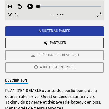
Loaded
:
Restart
Seek
Play
0.39%
from
backward
1x
0:00
Current
9:24
Duration
/
beginning
10
Playback
Full
Time
seconds
Rate
Scree
AJOUTER AU PANIER
PARTAGER
TÉLÉCHARGER UN APERÇU
AJOUTER À UN PROJET
DESCRIPTION
PLAN D’ENSEMBLEs variés des participants de la
course Yukon River Quest en canoës sur la rivière
Takhini, du paysage et d’épaves de bateaux en bois.
Plans variés de fleurs sauvages.