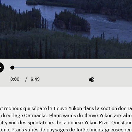
Loaded
:
Play
0.54%
0:00
Current
6:49
Duration
/
Mute
Time
lot rocheux qui sépare le fleuve Yukon dans la section des r
d du village Carmacks. Plans variés du fleuve Yukon aux ab
t y voir des spectateurs de la course Yukon River Quest ai
Keno. Plans variés de paysages de forêts montagneuses re