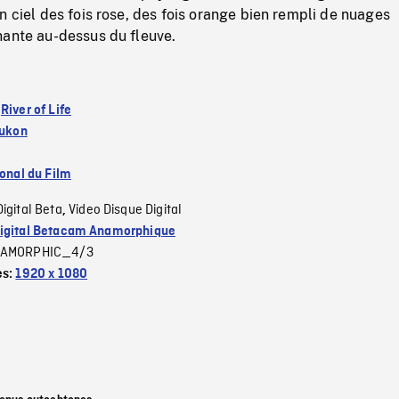
n ciel des fois rose, des fois orange bien rempli de nuages
nante au-dessus du fleuve.
:
River of Life
ukon
ional du Film
Digital Beta
Video Disque Digital
,
igital Betacam Anamorphique
AMORPHIC_4/3
es:
1920 x 1080