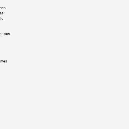
gnes
les
F.
nt pas
ermes