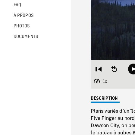
FAQ
À PROPOS
PHOTOS
DOCUMENTS
Restart
Seek
from
backward
beginning
10
1x
Playback
seconds
Rate
DESCRIPTION
Plans variés d’un î
Five Finger au nor
Dawson City, on peu
le bateau à aubes 