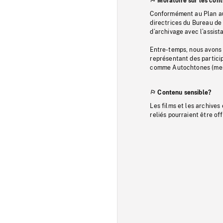
Moratoire sur les con
Conformément au Plan au
directrices du Bureau de 
d’archivage avec l’assi
Entre-temps, nous avons s
représentant des particip
comme Autochtones (memb
Contenu sensible?
Les films et les archives
reliés pourraient être of