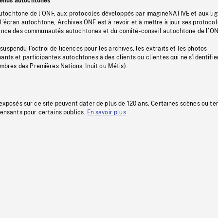
tenus autochtones
tochtone de l’ONF, aux protocoles développés par imagineNATIVE et aux li
l’écran autochtone, Archives ONF est à revoir et à mettre à jour ses protoco
stance des communautés autochtones et du comité-conseil autochtone de l’ON
uspendu l’octroi de licences pour les archives, les extraits et les photos
ants et participantes autochtones à des clients ou clientes qui ne s’identifie
res des Premières Nations, Inuit ou Métis).
 exposés sur ce site peuvent dater de plus de 120 ans. Certaines scènes ou t
fensants pour certains publics.
En savoir plus