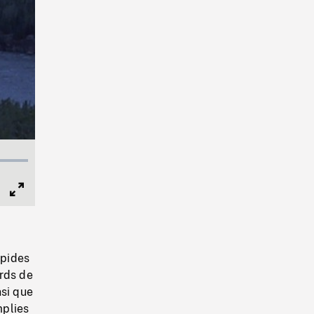
Full
Screen
apides
ords de
nsi que
mplies