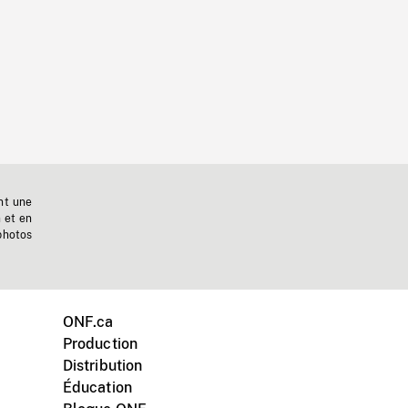
nt une
n et en
photos
ONF.ca
Production
Distribution
Éducation