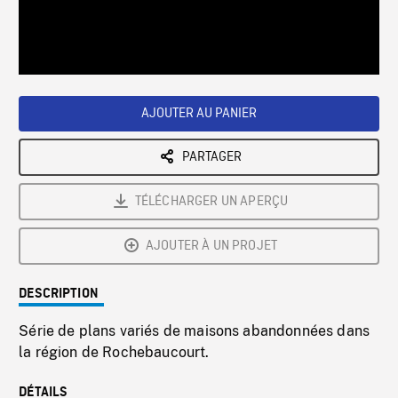
/
Loaded
:
Playback
0%
Rate
AJOUTER AU PANIER
PARTAGER
TÉLÉCHARGER UN APERÇU
AJOUTER À UN PROJET
DESCRIPTION
Série de plans variés de maisons abandonnées dans
la région de Rochebaucourt.
DÉTAILS