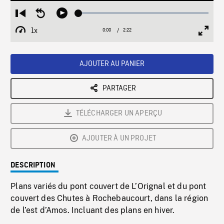
Loaded
:
Restart
Seek
Play
1.78%
from
backward
1x
0:00
Current
2:22
Duration
/
beginning
10
Playback
Full
Time
seconds
Rate
Scree
AJOUTER AU PANIER
PARTAGER
TÉLÉCHARGER UN APERÇU
AJOUTER À UN PROJET
DESCRIPTION
Plans variés du pont couvert de L’Orignal et du pont
couvert des Chutes à Rochebaucourt, dans la région
de l’est d’Amos. Incluant des plans en hiver.