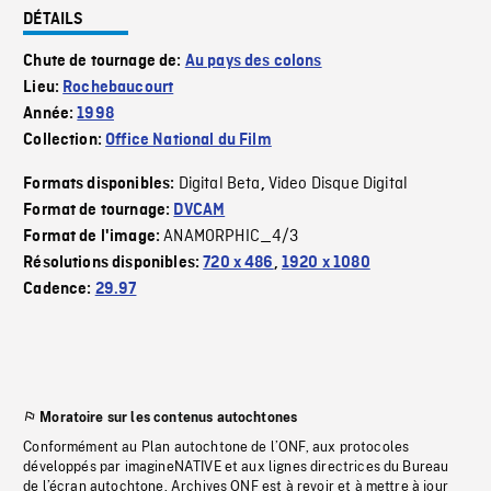
DÉTAILS
Chute de tournage de:
Au pays des colons
Lieu:
Rochebaucourt
Année:
1998
Collection:
Office National du Film
Digital Beta
Video Disque Digital
Formats disponibles:
,
Format de tournage:
DVCAM
ANAMORPHIC_4/3
Format de l'image:
Résolutions disponibles:
720 x 486
,
1920 x 1080
Cadence:
29.97
Moratoire sur les contenus autochtones
Conformément au Plan autochtone de l’ONF, aux protocoles
développés par imagineNATIVE et aux lignes directrices du Bureau
de l’écran autochtone, Archives ONF est à revoir et à mettre à jour