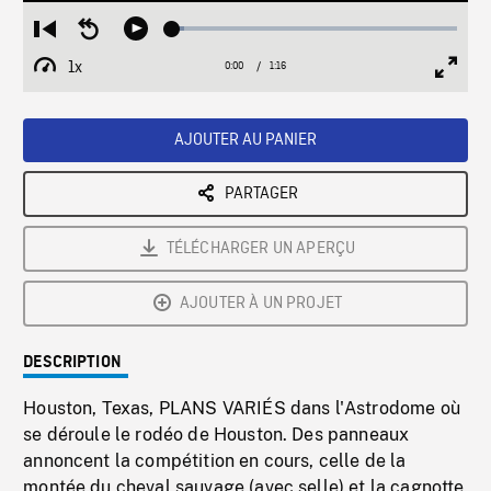
Loaded
:
Restart
Seek
Play
4.35%
from
backward
1x
0:00
Current
1:16
Duration
/
beginning
10
Playback
Full
Time
seconds
Rate
Scree
AJOUTER AU PANIER
PARTAGER
TÉLÉCHARGER UN APERÇU
AJOUTER À UN PROJET
DESCRIPTION
Houston, Texas, PLANS VARIÉS dans l'Astrodome où
se déroule le rodéo de Houston. Des panneaux
annoncent la compétition en cours, celle de la
montée du cheval sauvage (avec selle) et la cagnotte