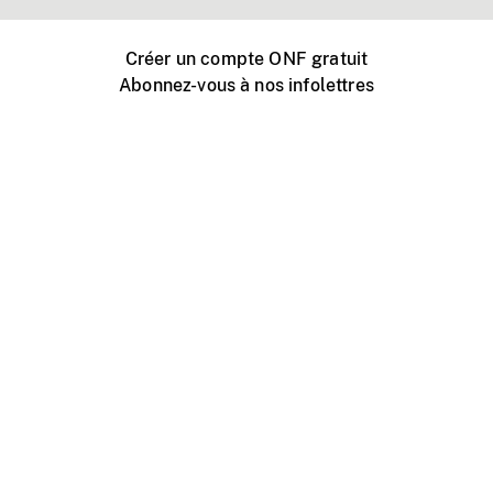
Créer un compte ONF gratuit
Abonnez-vous à nos infolettres
Événements ONF près de chez vous
Créer avec l’ONF
Organiser une projection publique
À propos de ce site
Centre d'aide
Contactez-nous
Espace Média
Emplois
ONF.ca
Production
Distribution