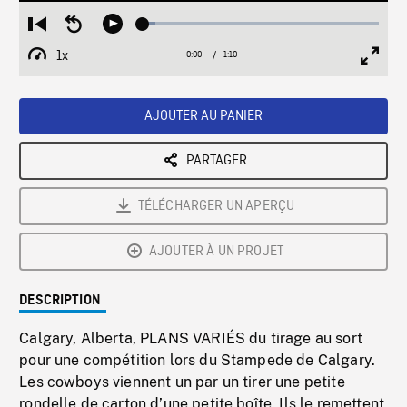
Loaded
:
Restart
Seek
Play
5.43%
from
backward
1x
0:00
Current
1:10
Duration
/
beginning
10
Playback
Full
Time
seconds
Rate
Scree
AJOUTER AU PANIER
PARTAGER
TÉLÉCHARGER UN APERÇU
AJOUTER À UN PROJET
DESCRIPTION
Calgary, Alberta, PLANS VARIÉS du tirage au sort
pour une compétition lors du Stampede de Calgary.
Les cowboys viennent un par un tirer une petite
rondelle de carton d’une petite boîte. Ils le remettent