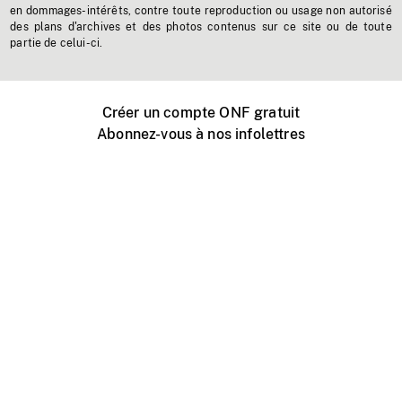
en dommages-intérêts, contre toute reproduction ou usage non autorisé
des plans d'archives et des photos contenus sur ce site ou de toute
partie de celui-ci.
Créer un compte ONF gratuit
Abonnez-vous à nos infolettres
Événements ONF près de chez vous
Créer avec l’ONF
Organiser une projection publique
À propos de ce site
Centre d'aide
Contactez-nous
Espace Média
Emplois