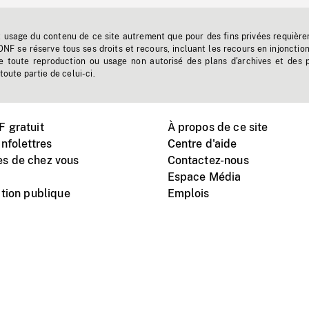
t usage du contenu de ce site autrement que pour des fins privées requière
'ONF se réserve tous ses droits et recours, incluant les recours en injonctio
e toute reproduction ou usage non autorisé des plans d'archives et des 
toute partie de celui-ci.
 gratuit
À propos de ce site
nfolettres
Centre d'aide
s de chez vous
Contactez-nous
Espace Média
tion publique
Emplois
Instagram
Vimeo
X
télé