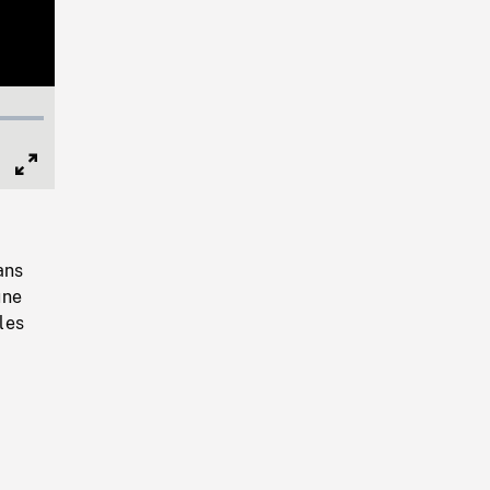
Full
Screen
ans
une
les