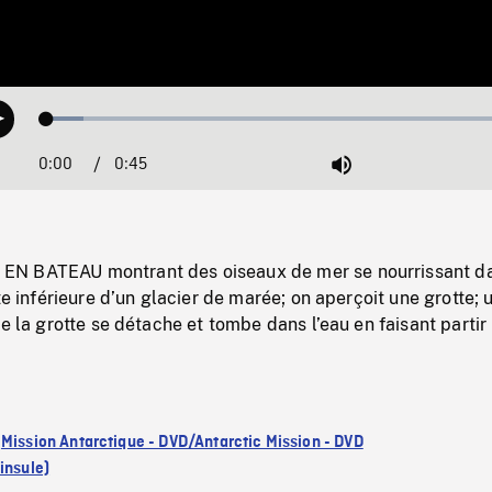
Loaded
:
Play
7.53%
0:00
Current
0:45
Duration
/
Mute
Time
N BATEAU montrant des oiseaux de mer se nourrissant d
te inférieure d’un glacier de marée; on aperçoit une grotte; 
de la grotte se détache et tombe dans l’eau en faisant partir 
:
Mission Antarctique - DVD/Antarctic Mission - DVD
insule)