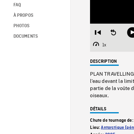
FAQ
À PROPOS
PHOTOS
Restart
Seek
DOCUMENTS
from
backward
beginning
10
1x
Playback
seconds
Rate
DESCRIPTION
PLAN TRAVELLING E
l’eau devant la limi
partie de la voûte 
oiseaux.
DÉTAILS
Chute de tournage de
Lieu:
Antarctique (pén