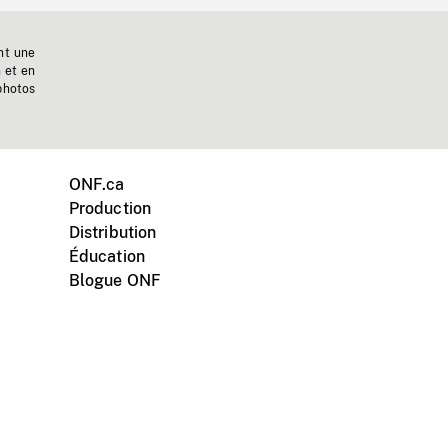
nt une
n et en
photos
ONF.ca
Production
Distribution
Éducation
Blogue ONF