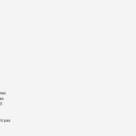
gnes
les
F.
nt pas