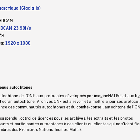
arctique (Glacialis)
HDCAM
DCAM 23.98i/s
/9
es:
1920 x 1080
tenus autochtones
tochtone de l’ONF, aux protocoles développés par imagineNATIVE et aux li
l’écran autochtone, Archives ONF est à revoir et à mettre à jour ses protoco
stance des communautés autochtones et du comité-conseil autochtone de l’ON
uspendu l’octroi de licences pour les archives, les extraits et les photos
ants et participantes autochtones à des clients ou clientes qui ne s’identifie
res des Premières Nations, Inuit ou Métis).