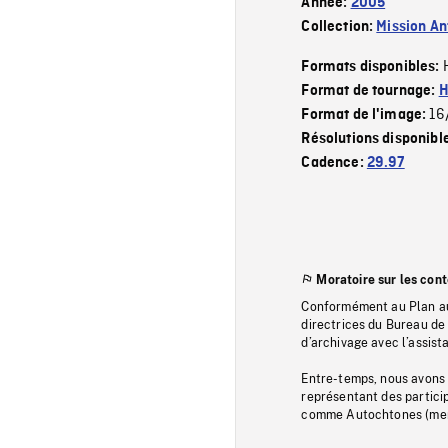
Année:
2005
Collection:
Mission Ant
Formats disponibles:
Format de tournage:
H
16
Format de l'image:
Résolutions disponibl
Cadence:
29.97
Moratoire sur les con
Conformément au Plan au
directrices du Bureau de 
d’archivage avec l’assi
Entre-temps, nous avons s
représentant des particip
comme Autochtones (memb