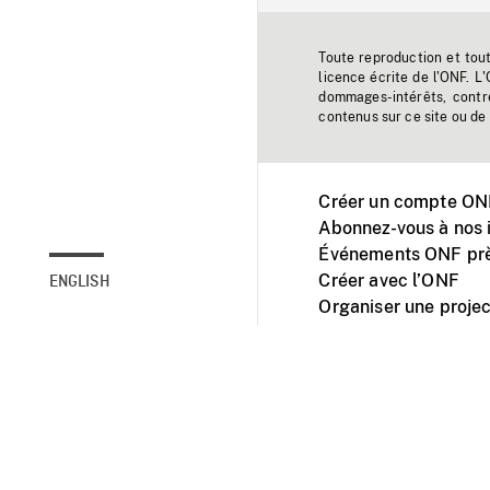
Toute reproduction et tou
licence écrite de l'ONF. L
dommages-intérêts, contr
contenus sur ce site ou de 
Créer un compte ONF
Abonnez-vous à nos i
Événements ONF prè
Créer avec l’ONF
ENGLISH
Organiser une projec
Facebook
Youtube
L'ONF sur mobile et 