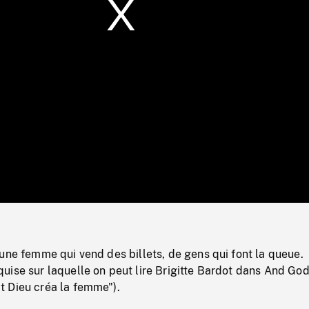
/
Loaded
:
Mute
0%
une femme qui vend des billets, de gens qui font la queue.
uise sur laquelle on peut lire Brigitte Bardot dans And Go
 Dieu créa la femme").