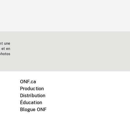
nt une
n et en
photos
ONF.ca
Production
Distribution
Éducation
Blogue ONF