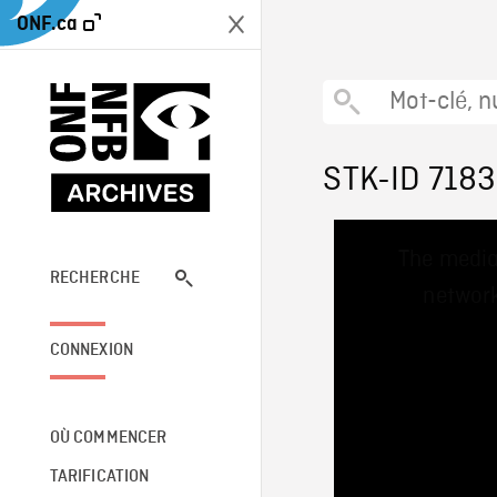
ONF.ca
STK-ID 7183
This
The media
is
a
RECHERCHE
network
modal
window.
CONNEXION
OÙ COMMENCER
TARIFICATION