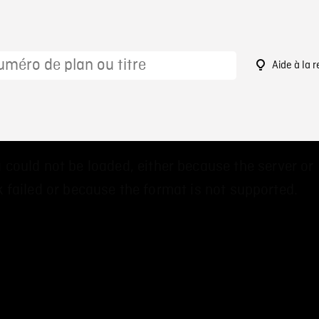
Aide à la 
 could not be loaded, either because the server or
 failed or because the format is not supported.