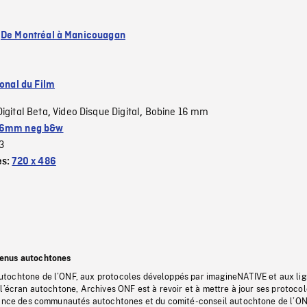
:
De Montréal à Manicouagan
ional du Film
Digital Beta
Video Disque Digital
Bobine 16 mm
,
,
6mm neg b&w
3
es:
720 x 486
tenus autochtones
tochtone de l’ONF, aux protocoles développés par imagineNATIVE et aux li
l’écran autochtone, Archives ONF est à revoir et à mettre à jour ses protoco
stance des communautés autochtones et du comité-conseil autochtone de l’ON