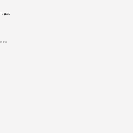
nt pas
ermes