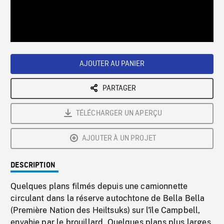
/
Loaded
:
Playback
0%
Rate
AJOUTER AU PANIER
PARTAGER
TÉLÉCHARGER UN APERÇU
AJOUTER À UN PROJET
DESCRIPTION
Quelques plans filmés depuis une camionnette
circulant dans la réserve autochtone de Bella Bella
(Première Nation des Heiltsuks) sur l'île Campbell,
envahie par le brouillard. Quelques plans plus larges