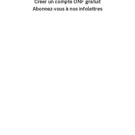
Créer un compte ONF gratuit
Abonnez-vous à nos infolettres
Événements ONF près de chez vous
Créer avec l’ONF
Organiser une projection publique
À propos de ce site
Centre d'aide
Contactez-nous
Espace Média
Emplois
ONF.ca
Production
Distribution
Éducation
Blogue ONF