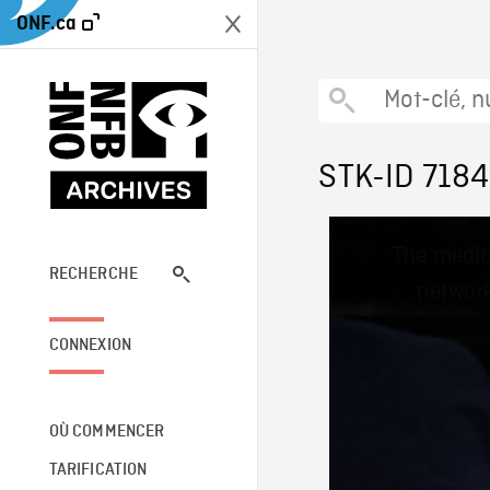
ONF.ca
STK-ID 718
This
The media
is
a
RECHERCHE
network
modal
window.
CONNEXION
OÙ COMMENCER
TARIFICATION