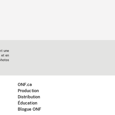
nt une
n et en
photos
ONF.ca
Production
Distribution
Éducation
Blogue ONF