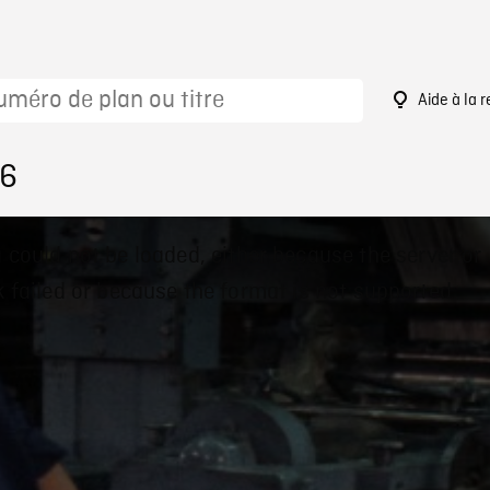
Aide à la 
46
 could not be loaded, either because the server or
 failed or because the format is not supported.