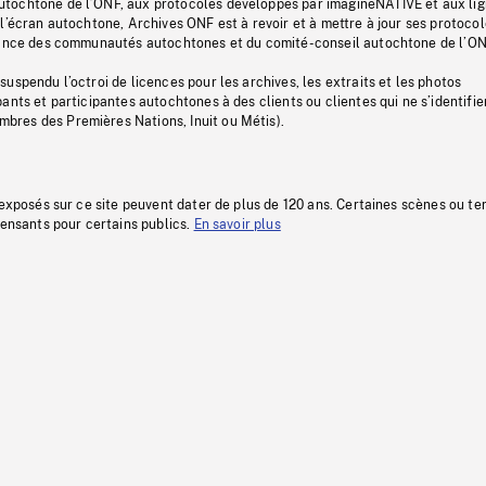
tochtone de l’ONF, aux protocoles développés par imagineNATIVE et aux li
l’écran autochtone, Archives ONF est à revoir et à mettre à jour ses protoco
stance des communautés autochtones et du comité-conseil autochtone de l’ON
uspendu l’octroi de licences pour les archives, les extraits et les photos
ants et participantes autochtones à des clients ou clientes qui ne s’identifie
res des Premières Nations, Inuit ou Métis).
 exposés sur ce site peuvent dater de plus de 120 ans. Certaines scènes ou t
fensants pour certains publics.
En savoir plus