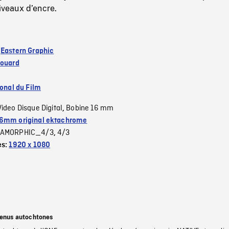
niveaux d’encre.
:
Eastern Graphic
douard
ional du Film
Video Disque Digital
Bobine 16 mm
,
6mm original ektachrome
AMORPHIC_4/3
4/3
,
es:
1920 x 1080
tenus autochtones