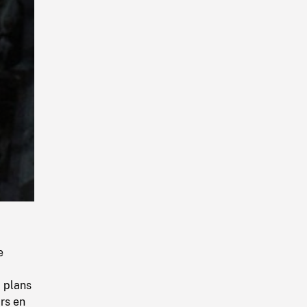
Playback
Rate
e
 plans
rs en