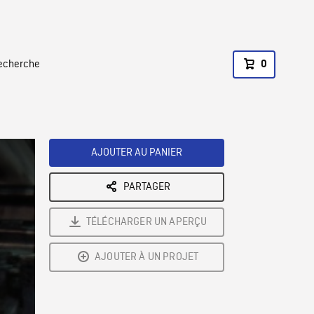
recherche
0
AJOUTER AU PANIER
PARTAGER
TÉLÉCHARGER UN APERÇU
AJOUTER À UN PROJET