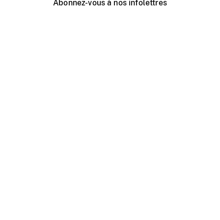
Abonnez-vous à nos infolettres
Événements ONF près de chez vous
Créer avec l’ONF
Organiser une projection publique
À propos de ce site
Centre d'aide
Contactez-nous
Espace Média
Emplois
ONF.ca
Production
Distribution
Éducation
Blogue ONF