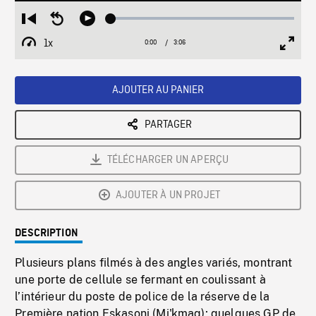
Loaded
:
Restart
Seek
Play
1.68%
from
backward
1x
0:00
Current
3:06
Duration
/
beginning
10
Playback
Full
Time
seconds
Rate
Scree
AJOUTER AU PANIER
PARTAGER
TÉLÉCHARGER UN APERÇU
AJOUTER À UN PROJET
DESCRIPTION
Plusieurs plans filmés à des angles variés, montrant
une porte de cellule se fermant en coulissant à
l’intérieur du poste de police de la réserve de la
Première nation Eskasoni (Mi'kmaq); quelques GP de