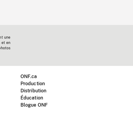
nt une
n et en
photos
ONF.ca
Production
Distribution
Éducation
Blogue ONF