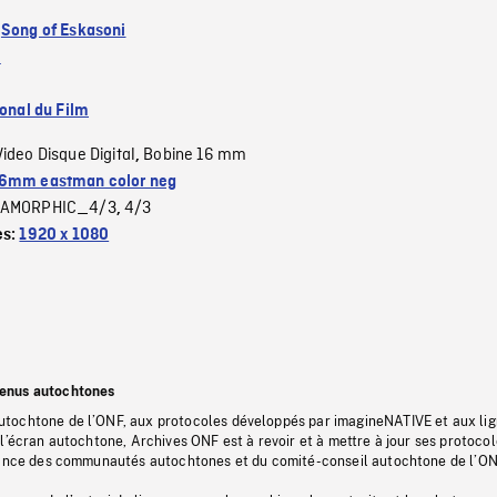
:
Song of Eskasoni
e
ional du Film
Video Disque Digital
Bobine 16 mm
,
6mm eastman color neg
AMORPHIC_4/3
4/3
,
es:
1920 x 1080
tenus autochtones
tochtone de l’ONF, aux protocoles développés par imagineNATIVE et aux li
l’écran autochtone, Archives ONF est à revoir et à mettre à jour ses protoco
stance des communautés autochtones et du comité-conseil autochtone de l’ON