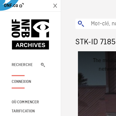
ONF.ca
STK-ID 718
This
The media
is
a
RECHERCHE
network
modal
window.
CONNEXION
OÙ COMMENCER
TARIFICATION