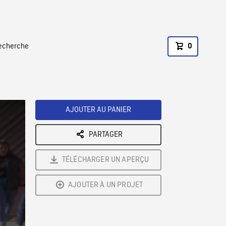
recherche
0
AJOUTER AU PANIER
PARTAGER
TÉLÉCHARGER UN APERÇU
AJOUTER À UN PROJET