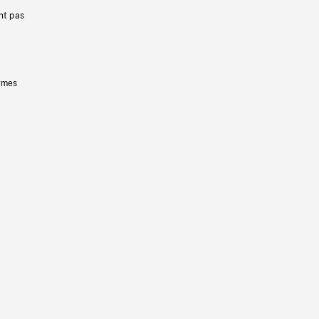
nt pas
ermes