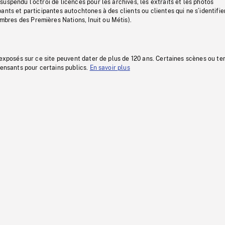
uspendu l’octroi de licences pour les archives, les extraits et les photos
ants et participantes autochtones à des clients ou clientes qui ne s’identifie
res des Premières Nations, Inuit ou Métis).
 exposés sur ce site peuvent dater de plus de 120 ans. Certaines scènes ou t
fensants pour certains publics.
En savoir plus