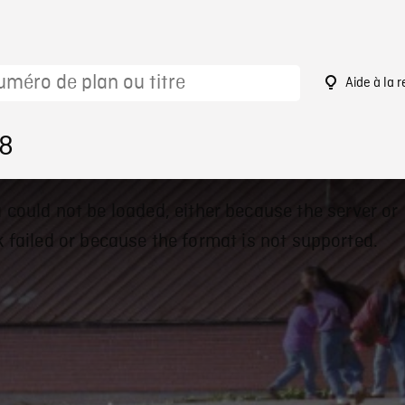
Aide à la 
58
 could not be loaded, either because the server or
 failed or because the format is not supported.