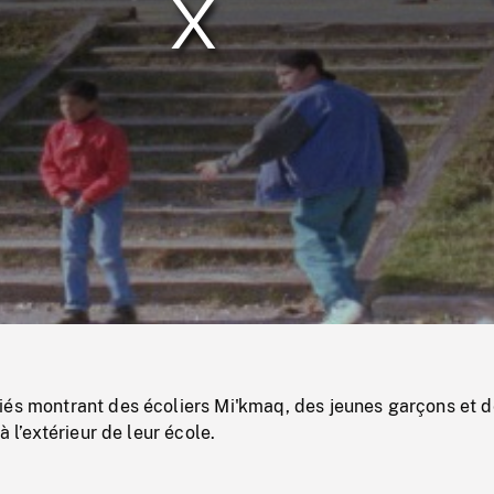
/
Loaded
:
Mute
0%
iés montrant des écoliers Mi'kmaq, des jeunes garçons et 
à l’extérieur de leur école.