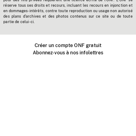
pour des fins privées requièrent une licence écrite de l'ONF. L'ONF se
réserve tous ses droits et recours, incluant les recours en injonction et
en dommages-intérêts, contre toute reproduction ou usage non autorisé
des plans d'archives et des photos contenus sur ce site ou de toute
partie de celui-ci.
Créer un compte ONF gratuit
Abonnez-vous à nos infolettres
Événements ONF près de chez vous
Créer avec l’ONF
Organiser une projection publique
À propos de ce site
Centre d'aide
Contactez-nous
Espace Média
Emplois