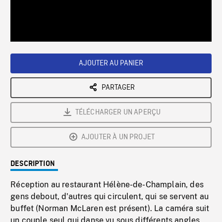
/
Loaded
:
Playback
0%
Rate
AJOUTER AU PANIER
PARTAGER
TÉLÉCHARGER UN APERÇU
AJOUTER À UN PROJET
DESCRIPTION
Réception au restaurant Hélène-de-Champlain, des
gens debout, d'autres qui circulent, qui se servent au
buffet (Norman McLaren est présent). La caméra suit
un couple seul qui danse vu sous différents angles