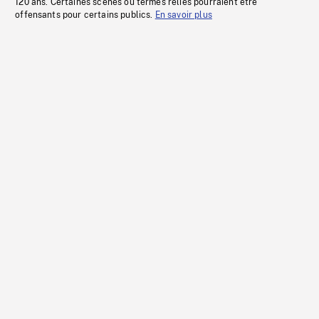
120 ans. Certaines scènes ou termes reliés pourraient être
offensants pour certains publics.
En savoir plus