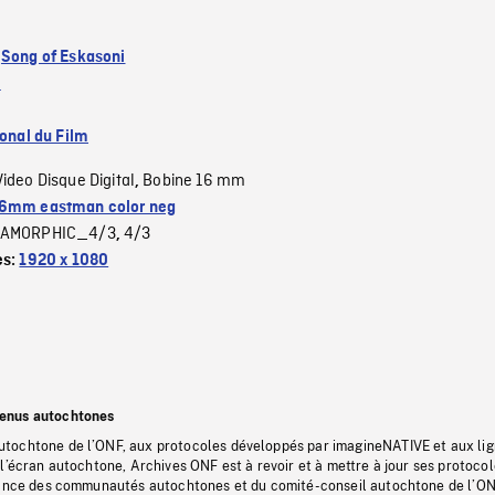
:
Song of Eskasoni
e
ional du Film
Video Disque Digital
Bobine 16 mm
,
6mm eastman color neg
AMORPHIC_4/3
4/3
,
es:
1920 x 1080
tenus autochtones
tochtone de l’ONF, aux protocoles développés par imagineNATIVE et aux li
l’écran autochtone, Archives ONF est à revoir et à mettre à jour ses protoco
stance des communautés autochtones et du comité-conseil autochtone de l’ON