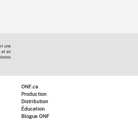
nt une
n et en
photos
ONF.ca
Production
Distribution
Éducation
Blogue ONF