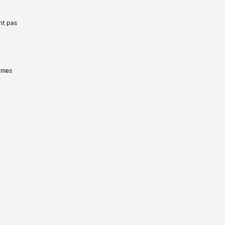
nt pas
ermes