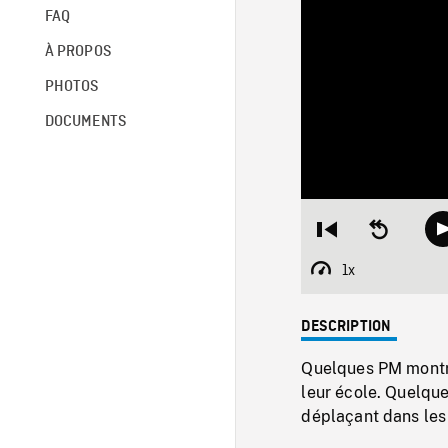
FAQ
À PROPOS
PHOTOS
DOCUMENTS
Restart
Seek
from
backward
beginning
10
1x
Playback
seconds
Rate
DESCRIPTION
Quelques PM montra
leur école. Quelque
déplaçant dans les 