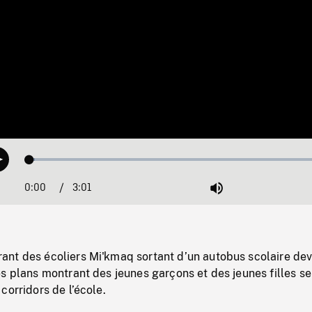
Loaded
:
Play
1.64%
0:00
Current
3:01
Duration
/
Mute
Time
nt des écoliers Mi'kmaq sortant d’un autobus scolaire de
s plans montrant des jeunes garçons et des jeunes filles se
corridors de l’école.