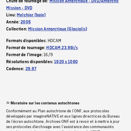
Chute de tournage de:
Mission Antarctique - DVD/Antarctic
Mission - DVD
Lieu:
Melchior (baie)
Année:
2005
Collection:
Mission Antarctique (Glacialis)
HDCAM
Formats disponibles:
Format de tournage:
HDCAM 23.98i/s
16/9
Format de l'image:
Résolutions disponibles:
1920 x 1080
Cadence:
29.97
Moratoire sur les contenus autochtones
Conformément au Plan autochtone de l’ONF, aux protocoles
développés par imagineNATIVE et aux lignes directrices du Bureau
de l’écran autochtone, Archives ONF est à revoir et à mettre à jour
ses protocoles d’archivage avec l’assistance des communautés