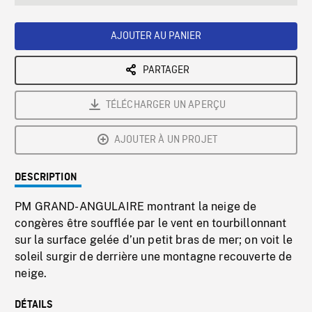
seconds
Rate
Scree
AJOUTER AU PANIER
PARTAGER
TÉLÉCHARGER UN APERÇU
AJOUTER À UN PROJET
DESCRIPTION
PM GRAND-ANGULAIRE montrant la neige de
congères être soufflée par le vent en tourbillonnant
sur la surface gelée d’un petit bras de mer; on voit le
soleil surgir de derrière une montagne recouverte de
neige.
DÉTAILS