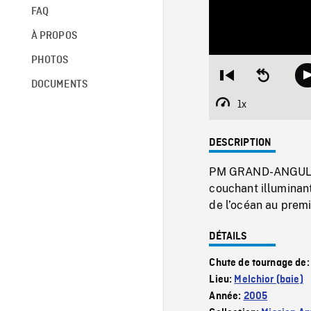
FAQ
À PROPOS
PHOTOS
Restart
Seek
DOCUMENTS
from
backward
beginning
10
1x
Playback
seconds
Rate
DESCRIPTION
PM GRAND-ANGULAIR
couchant illuminant
de l’océan au premi
DÉTAILS
Chute de tournage de
Lieu:
Melchior (baie)
Année:
2005