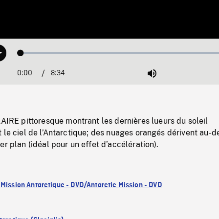
Loaded
:
Play
0.44%
0:00
Current
8:34
Duration
/
Mute
Time
E pittoresque montrant les dernières lueurs du soleil
 le ciel de l’Antarctique; des nuages orangés dérivent au-d
er plan (idéal pour un effet d’accélération).
:
Mission Antarctique - DVD/Antarctic Mission - DVD