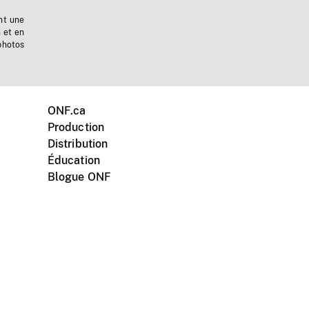
nt une
n et en
photos
ONF.ca
Production
Distribution
Éducation
Blogue ONF