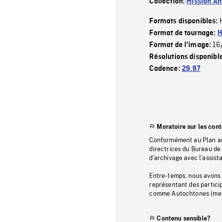
Collection:
Mission Ant
Formats disponibles:
Format de tournage:
H
16
Format de l'image:
Résolutions disponibl
Cadence:
29.97
Moratoire sur les con
Conformément au Plan au
directrices du Bureau de 
d’archivage avec l’assi
Entre-temps, nous avons s
représentant des particip
comme Autochtones (memb
Contenu sensible?