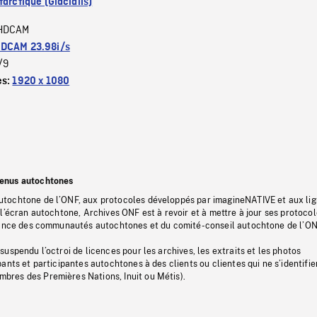
arctique (Glacialis)
HDCAM
DCAM 23.98i/s
/9
es:
1920 x 1080
tenus autochtones
tochtone de l’ONF, aux protocoles développés par imagineNATIVE et aux li
l’écran autochtone, Archives ONF est à revoir et à mettre à jour ses protoco
stance des communautés autochtones et du comité-conseil autochtone de l’ON
uspendu l’octroi de licences pour les archives, les extraits et les photos
ants et participantes autochtones à des clients ou clientes qui ne s’identifie
res des Premières Nations, Inuit ou Métis).