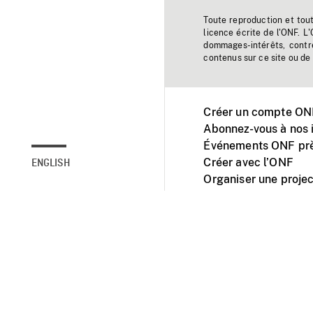
Toute reproduction et tou
licence écrite de l'ONF. L
dommages-intérêts, contr
contenus sur ce site ou de 
Créer un compte ONF
Abonnez-vous à nos i
Événements ONF prè
Créer avec l’ONF
ENGLISH
Organiser une projec
Facebook
Youtube
L'ONF sur mobile et 