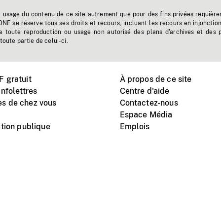
t usage du contenu de ce site autrement que pour des fins privées requière
'ONF se réserve tous ses droits et recours, incluant les recours en injonctio
e toute reproduction ou usage non autorisé des plans d'archives et des 
toute partie de celui-ci.
 gratuit
À propos de ce site
nfolettres
Centre d'aide
s de chez vous
Contactez-nous
Espace Média
tion publique
Emplois
Instagram
Vimeo
X
télé