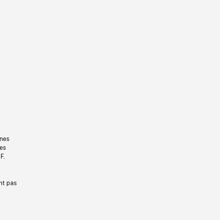
gnes
les
F.
nt pas