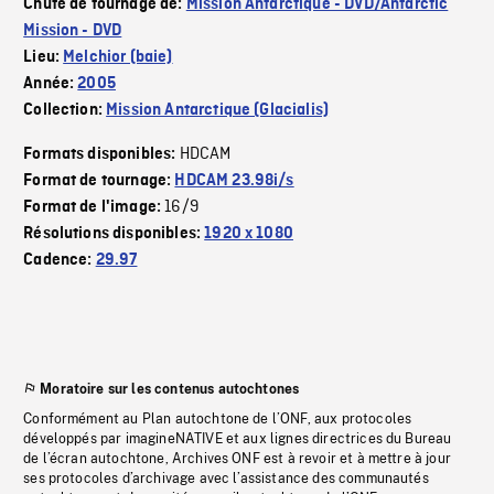
Chute de tournage de:
Mission Antarctique - DVD/Antarctic
Mission - DVD
Lieu:
Melchior (baie)
Année:
2005
Collection:
Mission Antarctique (Glacialis)
HDCAM
Formats disponibles:
Format de tournage:
HDCAM 23.98i/s
16/9
Format de l'image:
Résolutions disponibles:
1920 x 1080
Cadence:
29.97
Moratoire sur les contenus autochtones
Conformément au Plan autochtone de l’ONF, aux protocoles
développés par imagineNATIVE et aux lignes directrices du Bureau
de l’écran autochtone, Archives ONF est à revoir et à mettre à jour
ses protocoles d’archivage avec l’assistance des communautés