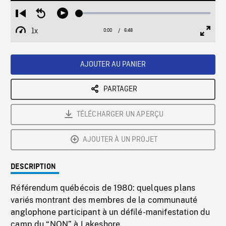
Loaded
:
Restart
Seek
Play
1.04%
from
backward
1x
0:00
Current
6:48
Duration
/
beginning
10
Playback
Full
Time
seconds
Rate
Scree
AJOUTER AU PANIER
PARTAGER
TÉLÉCHARGER UN APERÇU
AJOUTER À UN PROJET
DESCRIPTION
Référendum québécois de 1980: quelques plans
variés montrant des membres de la communauté
anglophone participant à un défilé-manifestation du
camp du “NON” à Lakeshore.