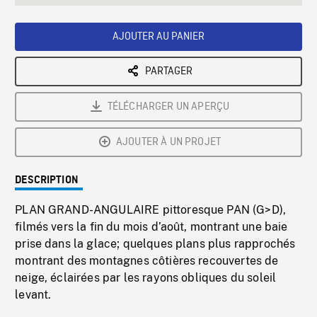
seconds
Rate
Scree
AJOUTER AU PANIER
PARTAGER
TÉLÉCHARGER UN APERÇU
AJOUTER À UN PROJET
DESCRIPTION
PLAN GRAND-ANGULAIRE pittoresque PAN (G>D),
filmés vers la fin du mois d’août, montrant une baie
prise dans la glace; quelques plans plus rapprochés
montrant des montagnes côtières recouvertes de
neige, éclairées par les rayons obliques du soleil
levant.