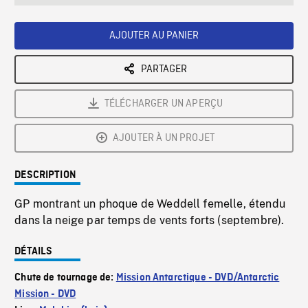
seconds
Rate
Scree
AJOUTER AU PANIER
PARTAGER
TÉLÉCHARGER UN APERÇU
AJOUTER À UN PROJET
DESCRIPTION
GP montrant un phoque de Weddell femelle, étendu
dans la neige par temps de vents forts (septembre).
DÉTAILS
Chute de tournage de:
Mission Antarctique - DVD/Antarctic
Mission - DVD