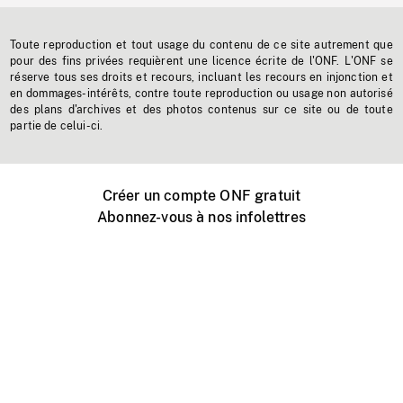
Toute reproduction et tout usage du contenu de ce site autrement que
pour des fins privées requièrent une licence écrite de l'ONF. L'ONF se
réserve tous ses droits et recours, incluant les recours en injonction et
en dommages-intérêts, contre toute reproduction ou usage non autorisé
des plans d'archives et des photos contenus sur ce site ou de toute
partie de celui-ci.
Créer un compte ONF gratuit
Abonnez-vous à nos infolettres
Événements ONF près de chez vous
Créer avec l’ONF
Organiser une projection publique
À propos de ce site
Centre d'aide
Contactez-nous