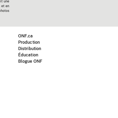
nt une
n et en
photos
ONF.ca
Production
Distribution
Éducation
Blogue ONF