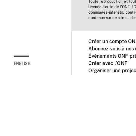
Toute reproduction et tou
licence écrite de l'ONF. L
dommages-intérêts, contr
contenus sur ce site ou de 
Créer un compte ONF
Abonnez-vous à nos i
Événements ONF prè
Créer avec l’ONF
ENGLISH
Organiser une projec
Facebook
Youtube
L'ONF sur mobile et 