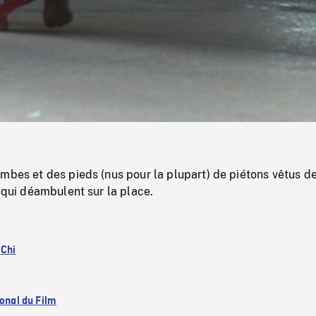
/
Loaded
:
Mute
0%
mbes et des pieds (nus pour la plupart) de piétons vêtus d
, qui déambulent sur la place.
:
Chi
ional du Film