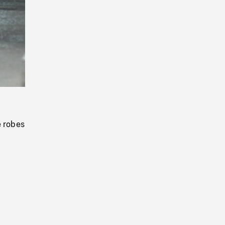
Playback
Rate
e robes