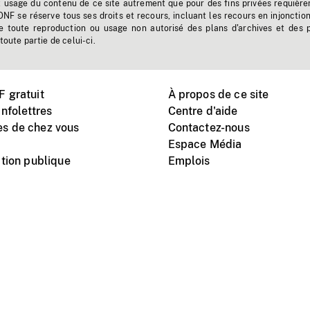
t usage du contenu de ce site autrement que pour des fins privées requière
'ONF se réserve tous ses droits et recours, incluant les recours en injonctio
e toute reproduction ou usage non autorisé des plans d'archives et des 
toute partie de celui-ci.
 gratuit
À propos de ce site
nfolettres
Centre d'aide
s de chez vous
Contactez-nous
Espace Média
tion publique
Emplois
Instagram
Vimeo
X
télé