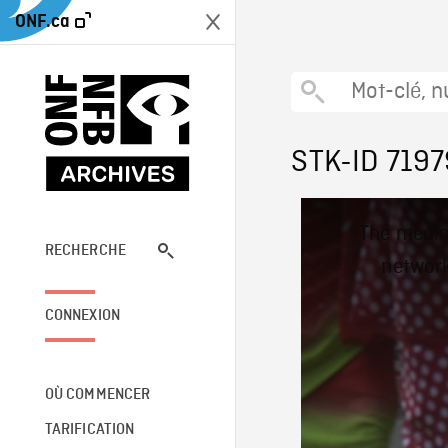
ONF.ca
STK-ID 7197
This
The media
is
a
RECHERCHE
network
modal
window.
CONNEXION
OÙ COMMENCER
TARIFICATION