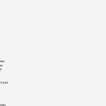
gnes
les
F.
nt pas
ermes