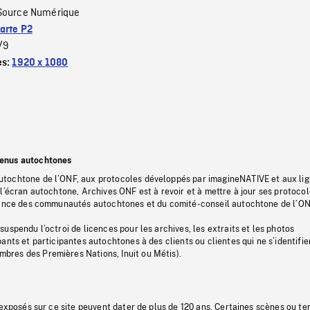
Source Numérique
arte P2
/9
es:
1920 x 1080
tenus autochtones
tochtone de l’ONF, aux protocoles développés par imagineNATIVE et aux li
l’écran autochtone, Archives ONF est à revoir et à mettre à jour ses protoco
stance des communautés autochtones et du comité-conseil autochtone de l’ON
uspendu l’octroi de licences pour les archives, les extraits et les photos
ants et participantes autochtones à des clients ou clientes qui ne s’identifie
res des Premières Nations, Inuit ou Métis).
 exposés sur ce site peuvent dater de plus de 120 ans. Certaines scènes ou t