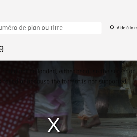
Aide à la 
9
 could not be loaded, either because the server or
 failed or because the format is not supported.