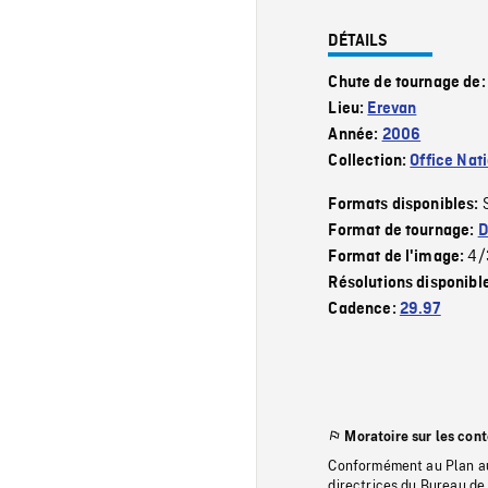
DÉTAILS
Chute de tournage de
Lieu:
Erevan
Année:
2006
Collection:
Office Nat
Formats disponibles:
Format de tournage:
D
4/
Format de l'image:
Résolutions disponibl
Cadence:
29.97
Moratoire sur les con
Conformément au Plan au
directrices du Bureau de 