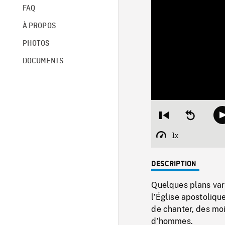
FAQ
À PROPOS
PHOTOS
DOCUMENTS
Restart
Seek
from
backward
beginning
10
1x
Playback
seconds
Rate
DESCRIPTION
Quelques plans vari
l’Église apostoliqu
de chanter, des moi
d’hommes.