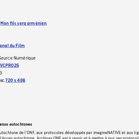
:
Mon fils sera arménien
ional du Film
Source Numérique
VCPRO25
3
es:
720 x 486
tenus autochtones
tochtone de l’ONF, aux protocoles développés par imagineNATIVE et aux li
l’écran autochtone, Archives ONF est à revoir et à mettre à jour ses protoco