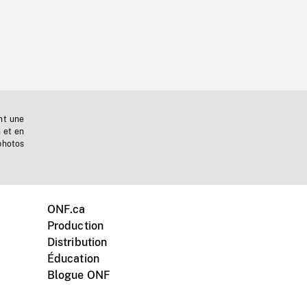
nt une
n et en
photos
ONF.ca
Production
Distribution
Éducation
Blogue ONF