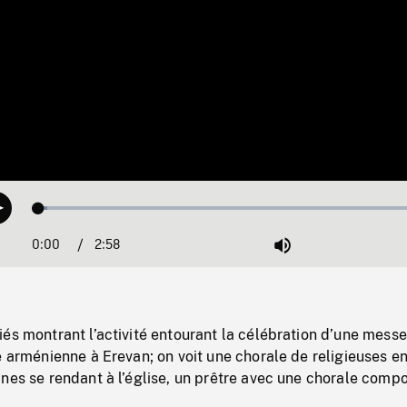
Loaded
:
Play
2.13%
0:00
Current
2:58
Duration
/
Mute
Time
és montrant l’activité entourant la célébration d’une mess
e arménienne à Erevan; on voit une chorale de religieuses en
nes se rendant à l’église, un prêtre avec une chorale comp