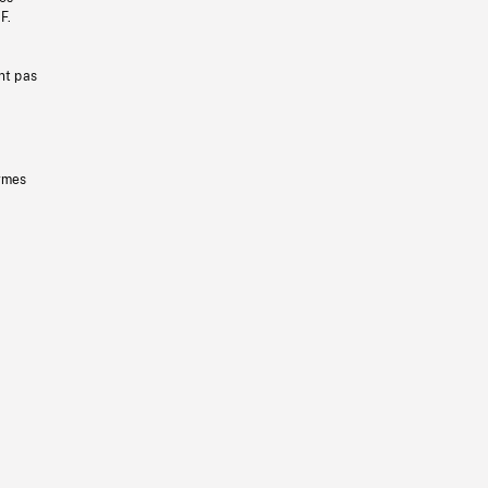
F.
nt pas
ermes