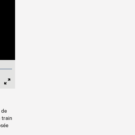
Full
Screen
e de
 train
osée