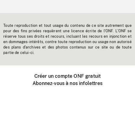
Toute reproduction et tout usage du contenu de ce site autrement que
pour des fins privées requièrent une licence écrite de l'ONF. L'ONF se
réserve tous ses droits et recours, incluant les recours en injonction et
en dommages-intérêts, contre toute reproduction ou usage non autorisé
des plans d'archives et des photos contenus sur ce site ou de toute
partie de celui-ci.
Créer un compte ONF gratuit
Abonnez-vous à nos infolettres
Événements ONF près de chez vous
Créer avec l’ONF
Organiser une projection publique
À propos de ce site
Centre d'aide