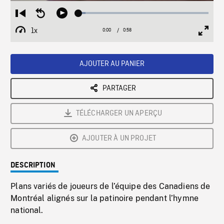
Loaded
:
Restart
Seek
Play
5.21%
from
backward
1x
0:00
Current
0:58
Duration
/
beginning
10
Playback
Full
Time
seconds
Rate
Scree
AJOUTER AU PANIER
PARTAGER
TÉLÉCHARGER UN APERÇU
AJOUTER À UN PROJET
DESCRIPTION
Plans variés de joueurs de l’équipe des Canadiens de
Montréal alignés sur la patinoire pendant l’hymne
national.