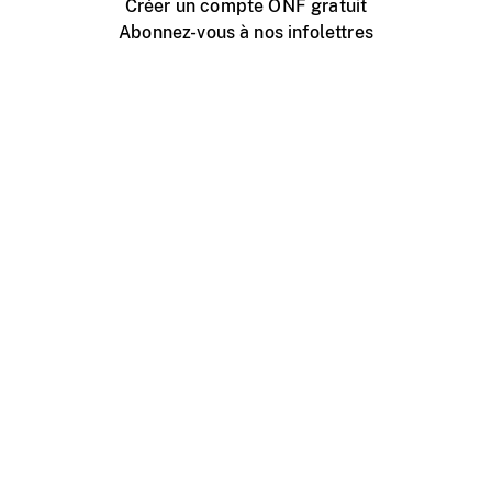
Créer un compte ONF gratuit
Abonnez-vous à nos infolettres
Événements ONF près de chez vous
Créer avec l’ONF
Organiser une projection publique
À propos de ce site
Centre d'aide
Contactez-nous
Espace Média
Emplois
ONF.ca
Production
Distribution
Éducation
Blogue ONF