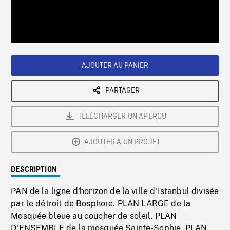
/
Loaded
:
Playback
0%
Rate
AJOUTER AU PANIER
PARTAGER
TÉLÉCHARGER UN APERÇU
AJOUTER À UN PROJET
DESCRIPTION
PAN de la ligne d'horizon de la ville d'Istanbul divisée
par le détroit de Bosphore. PLAN LARGE de la
Mosquée bleue au coucher de soleil. PLAN
D'ENSEMBLE de la mosquée Sainte-Sophie. PLAN