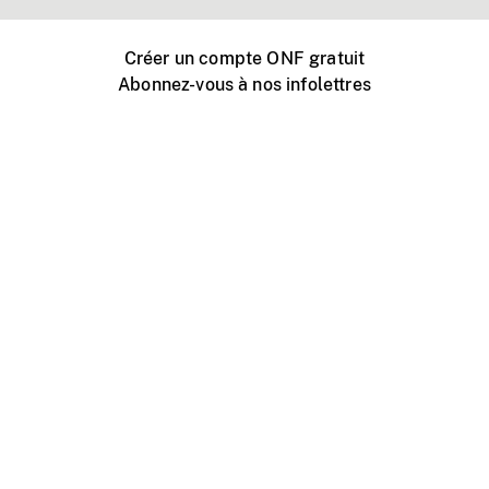
Créer un compte ONF gratuit
Abonnez-vous à nos infolettres
Événements ONF près de chez vous
Créer avec l’ONF
Organiser une projection publique
À propos de ce site
Centre d'aide
Contactez-nous
Espace Média
Emplois
ONF.ca
Production
Distribution