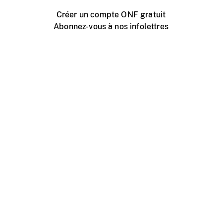
Créer un compte ONF gratuit
Abonnez-vous à nos infolettres
Événements ONF près de chez vous
Créer avec l’ONF
Organiser une projection publique
À propos de ce site
Centre d'aide
Contactez-nous
Espace Média
Emplois
ONF.ca
Production
Distribution
Éducation