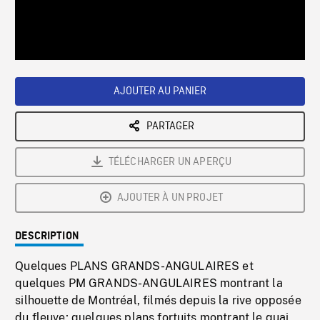
/
Loaded
:
Playback
0%
Rate
AJOUTER AU PANIER
PARTAGER
TÉLÉCHARGER UN APERÇU
AJOUTER À UN PROJET
DESCRIPTION
Quelques PLANS GRANDS-ANGULAIRES et
quelques PM GRANDS-ANGULAIRES montrant la
silhouette de Montréal, filmés depuis la rive opposée
du fleuve; quelques plans fortuits montrant le quai