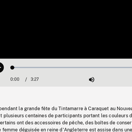
Loaded
:
Play
1.61%
0:00
Current
3:27
Duration
/
Mute
Time
endant la grande fête du Tintamarre à Caraquet au Nouve
t plusieurs centaines de participants portant les couleurs 
ertains ont des accessoires de pêche, des boîtes de conser
e femme déguisée en reine d'Angleterre est assise dans un