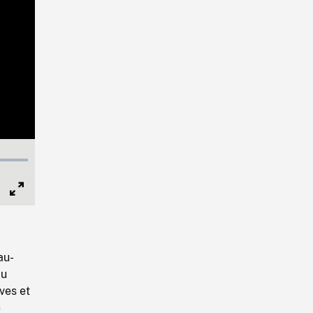
Full
Screen
au-
du
ves et
e