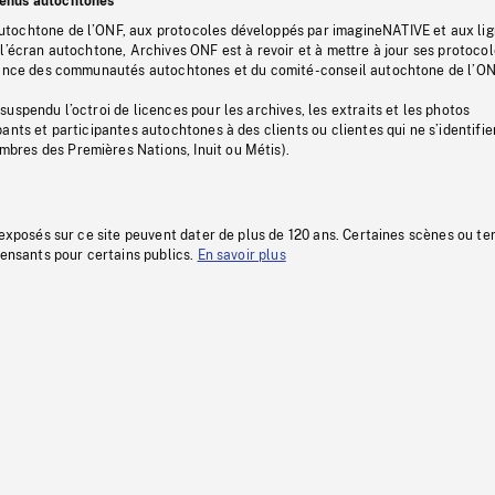
tenus autochtones
tochtone de l’ONF, aux protocoles développés par imagineNATIVE et aux li
l’écran autochtone, Archives ONF est à revoir et à mettre à jour ses protoco
stance des communautés autochtones et du comité-conseil autochtone de l’ON
uspendu l’octroi de licences pour les archives, les extraits et les photos
ants et participantes autochtones à des clients ou clientes qui ne s’identifie
res des Premières Nations, Inuit ou Métis).
 exposés sur ce site peuvent dater de plus de 120 ans. Certaines scènes ou t
fensants pour certains publics.
En savoir plus