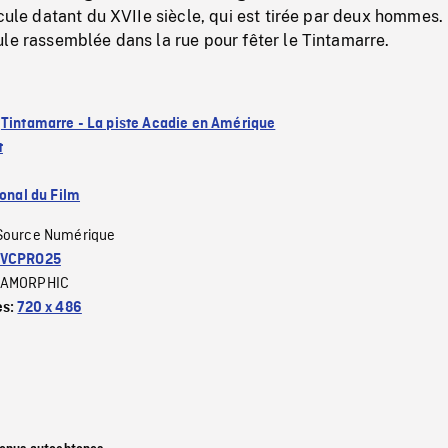
icule datant du XVIIe siècle, qui est tirée par deux hommes
le rassemblée dans la rue pour fêter le Tintamarre.
:
Tintamarre - La piste Acadie en Amérique
t
ional du Film
Source Numérique
VCPRO25
AMORPHIC
es:
720 x 486