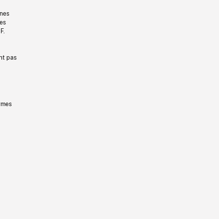
gnes
les
F.
nt pas
ermes