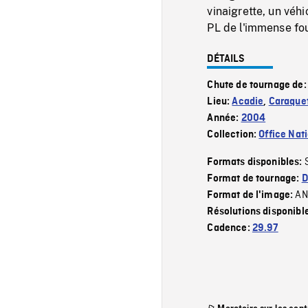
vinaigrette, un véh
PL de l'immense fou
DÉTAILS
Chute de tournage de
Lieu:
Acadie
,
Caraque
Année:
2004
Collection:
Office Nat
Formats disponibles:
Format de tournage:
D
AN
Format de l'image:
Résolutions disponibl
Cadence:
29.97