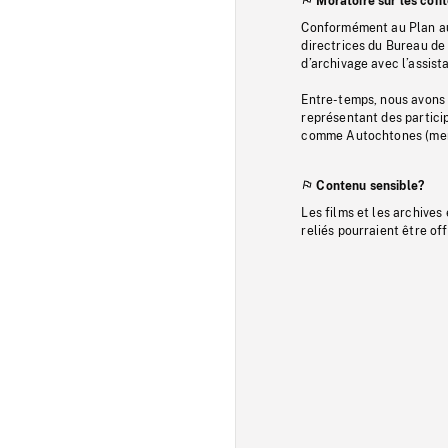
Moratoire sur les con
Conformément au Plan au
directrices du Bureau de 
d’archivage avec l’assi
Entre-temps, nous avons s
représentant des particip
comme Autochtones (memb
Contenu sensible?
Les films et les archives
reliés pourraient être of