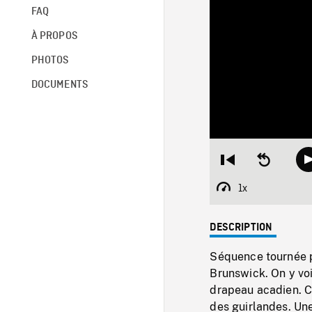
FAQ
À PROPOS
PHOTOS
DOCUMENTS
Restart
Seek
from
backward
beginning
10
1x
Playback
seconds
Rate
DESCRIPTION
Séquence tournée p
Brunswick. On y voi
drapeau acadien. C
des guirlandes. Un