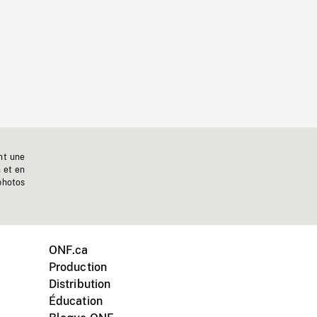
nt une
n et en
photos
ONF.ca
Production
Distribution
Éducation