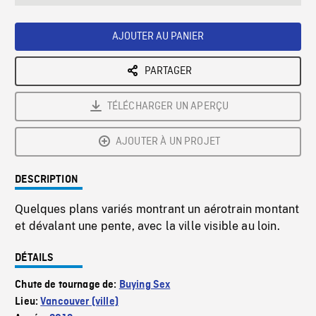
seconds
Rate
Scree
AJOUTER AU PANIER
PARTAGER
TÉLÉCHARGER UN APERÇU
AJOUTER À UN PROJET
DESCRIPTION
Quelques plans variés montrant un aérotrain montant
et dévalant une pente, avec la ville visible au loin.
DÉTAILS
Chute de tournage de:
Buying Sex
Lieu:
Vancouver (ville)