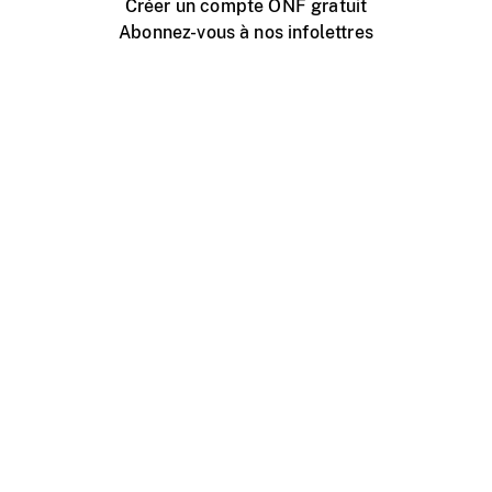
Créer un compte ONF gratuit
Abonnez-vous à nos infolettres
Événements ONF près de chez vous
Créer avec l’ONF
Organiser une projection publique
À propos de ce site
Centre d'aide
Contactez-nous
Espace Média
Emplois
ONF.ca
Production
Distribution
Éducation
Blogue ONF