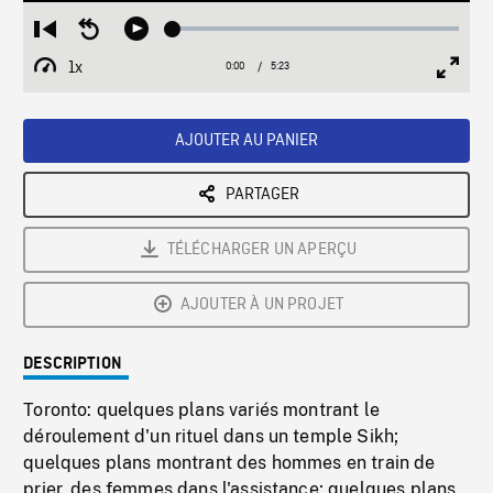
Loaded
:
Restart
Seek
Play
1.08%
from
backward
1x
0:00
Current
5:23
Duration
/
beginning
10
Playback
Full
Time
seconds
Rate
Scree
AJOUTER AU PANIER
PARTAGER
TÉLÉCHARGER UN APERÇU
AJOUTER À UN PROJET
DESCRIPTION
Toronto: quelques plans variés montrant le
déroulement d'un rituel dans un temple Sikh;
quelques plans montrant des hommes en train de
prier, des femmes dans l'assistance; quelques plans