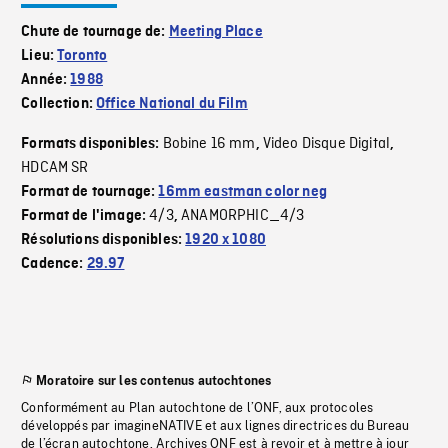
Chute de tournage de:
Meeting Place
Lieu:
Toronto
Année:
1988
Collection:
Office National du Film
Bobine 16 mm
Video Disque Digital
Formats disponibles:
,
,
HDCAM SR
Format de tournage:
16mm eastman color neg
4/3
ANAMORPHIC_4/3
Format de l'image:
,
Résolutions disponibles:
1920 x 1080
Cadence:
29.97
Moratoire sur les contenus autochtones
Conformément au Plan autochtone de l’ONF, aux protocoles
développés par imagineNATIVE et aux lignes directrices du Bureau
de l’écran autochtone, Archives ONF est à revoir et à mettre à jour