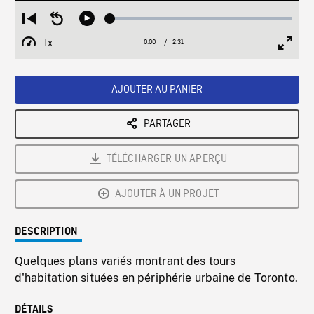
Loaded
:
Restart
Seek
Play
1.96%
from
backward
1x
0:00
Current
2:31
Duration
/
beginning
10
Playback
Full
Time
seconds
Rate
Scree
AJOUTER AU PANIER
PARTAGER
TÉLÉCHARGER UN APERÇU
AJOUTER À UN PROJET
DESCRIPTION
Quelques plans variés montrant des tours
d'habitation situées en périphérie urbaine de Toronto.
DÉTAILS