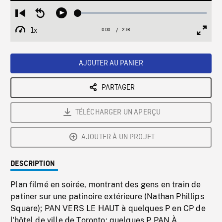
Loaded
:
Restart
Seek
Play
2.26%
from
backward
1x
0:00
Current
2:16
Duration
/
beginning
10
Playback
Full
Time
seconds
Rate
Scree
AJOUTER AU PANIER
PARTAGER
TÉLÉCHARGER UN APERÇU
AJOUTER À UN PROJET
DESCRIPTION
Plan filmé en soirée, montrant des gens en train de
patiner sur une patinoire extérieure (Nathan Phillips
Square); PAN VERS LE HAUT à quelques P en CP de
l'hôtel de ville de Toronto; quelques P PAN À