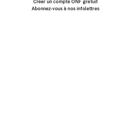
Créer un compte ONF gratuit
Abonnez-vous à nos infolettres
Événements ONF près de chez vous
Créer avec l’ONF
Organiser une projection publique
À propos de ce site
Centre d'aide
Contactez-nous
Espace Média
Emplois
ONF.ca
Production
Distribution
Éducation
Blogue ONF