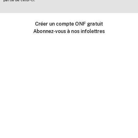
partie de celui-ci.
Créer un compte ONF gratuit
Abonnez-vous à nos infolettres
Événements ONF près de chez vous
Créer avec l’ONF
Organiser une projection publique
À propos de ce site
Centre d'aide
Contactez-nous
Espace Média
Emplois
ONF.ca
Production