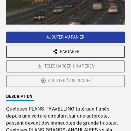
/
Loaded
:
Playback
0%
Rate
AJOUTER AU PANIER
PARTAGER
TÉLÉCHARGER UN APERÇU
AJOUTER À UN PROJET
DESCRIPTION
Quelques PLANS TRAVELLING latéraux filmés
depuis une voiture circulant sur une autoroute,
passant devant des immeubles de grande hauteur.
Quelques PLANS GRANDS-ANGULAIRES voilés,