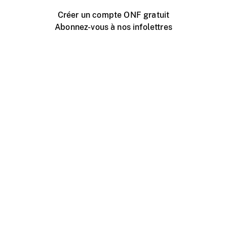
Créer un compte ONF gratuit
Abonnez-vous à nos infolettres
Événements ONF près de chez vous
Créer avec l’ONF
Organiser une projection publique
À propos de ce site
Centre d'aide
Contactez-nous
Espace Média
Emplois
ONF.ca
Production
Distribution
Éducation