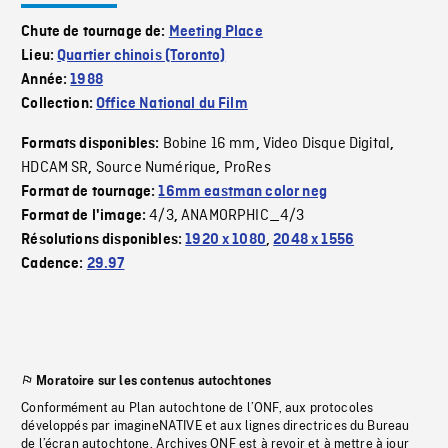
Chute de tournage de:
Meeting Place
Lieu:
Quartier chinois (Toronto)
Année:
1988
Collection:
Office National du Film
Bobine 16 mm
Video Disque Digital
Formats disponibles:
,
,
HDCAM SR
Source Numérique
ProRes
,
,
Format de tournage:
16mm eastman color neg
4/3
ANAMORPHIC_4/3
Format de l'image:
,
Résolutions disponibles:
1920 x 1080
,
2048 x 1556
Cadence:
29.97
Moratoire sur les contenus autochtones
Conformément au Plan autochtone de l’ONF, aux protocoles
développés par imagineNATIVE et aux lignes directrices du Bureau
de l’écran autochtone, Archives ONF est à revoir et à mettre à jour