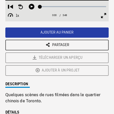
Loaded
:
Restart
Seek
Play
1.38%
from
backward
1x
0:00
Current
3:48
Duration
/
beginning
10
Playback
Full
Time
seconds
Rate
Scree
AJOUTER AU PANIER
PARTAGER
TÉLÉCHARGER UN APERÇU
AJOUTER À UN PROJET
DESCRIPTION
Quelques scènes de rues filmées dans le quartier
chinois de Toronto.
DÉTAILS